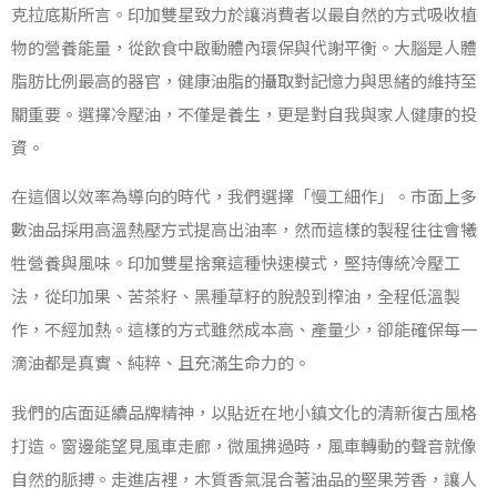
克拉底斯所言。印加雙星致力於讓消費者以最自然的方式吸收植
物的營養能量，從飲食中啟動體內環保與代謝平衡。大腦是人體
脂肪比例最高的器官，健康油脂的攝取對記憶力與思緒的維持至
關重要。選擇冷壓油，不僅是養生，更是對自我與家人健康的投
資。
在這個以效率為導向的時代，我們選擇「慢工細作」。市面上多
數油品採用高溫熱壓方式提高出油率，然而這樣的製程往往會犧
牲營養與風味。印加雙星捨棄這種快速模式，堅持傳統冷壓工
法，從印加果、苦茶籽、黑種草籽的脫殼到榨油，全程低溫製
作，不經加熱。這樣的方式雖然成本高、產量少，卻能確保每一
滴油都是真實、純粹、且充滿生命力的。
我們的店面延續品牌精神，以貼近在地小鎮文化的清新復古風格
打造。窗邊能望見風車走廊，微風拂過時，風車轉動的聲音就像
自然的脈搏。走進店裡，木質香氣混合著油品的堅果芳香，讓人