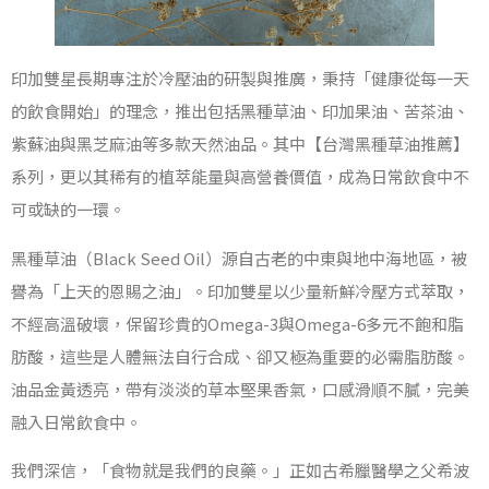
印加雙星長期專注於冷壓油的研製與推廣，秉持「健康從每一天
的飲食開始」的理念，推出包括黑種草油、印加果油、苦茶油、
紫蘇油與黑芝麻油等多款天然油品。其中【台灣黑種草油推薦】
系列，更以其稀有的植萃能量與高營養價值，成為日常飲食中不
可或缺的一環。
黑種草油（Black Seed Oil）源自古老的中東與地中海地區，被
譽為「上天的恩賜之油」。印加雙星以少量新鮮冷壓方式萃取，
不經高溫破壞，保留珍貴的Omega-3與Omega-6多元不飽和脂
肪酸，這些是人體無法自行合成、卻又極為重要的必需脂肪酸。
油品金黃透亮，帶有淡淡的草本堅果香氣，口感滑順不膩，完美
融入日常飲食中。
我們深信，「食物就是我們的良藥。」正如古希臘醫學之父希波