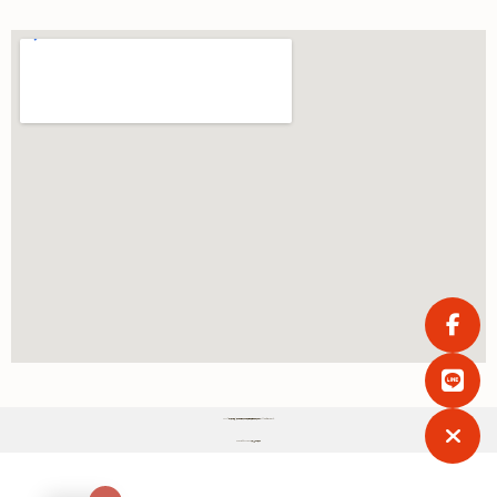
2026 © 惠寅印加雙星 | 印加果油與苦茶油的健康益處及植物蛋白粉的力量 All Rights Reserved.
Powered by
SanTa 多媒體整合行銷策略