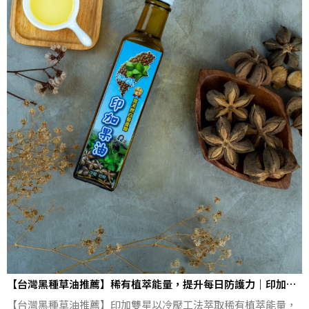
【台灣黑種草油推薦】稀有植萃能量，提升每日防護力｜印加雙
星
【台灣黑種草油推薦】印加雙星以冷壓工法萃取稀有植萃能量，