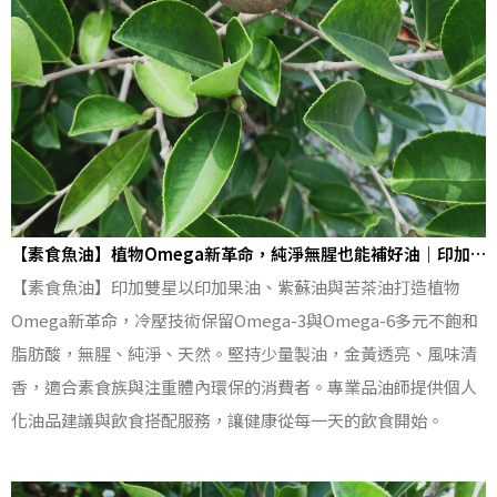
【素食魚油】植物Omega新革命，純淨無腥也能補好油｜印加
雙星
【素食魚油】印加雙星以印加果油、紫蘇油與苦茶油打造植物
Omega新革命，冷壓技術保留Omega-3與Omega-6多元不飽和
脂肪酸，無腥、純淨、天然。堅持少量製油，金黃透亮、風味清
香，適合素食族與注重體內環保的消費者。專業品油師提供個人
化油品建議與飲食搭配服務，讓健康從每一天的飲食開始。