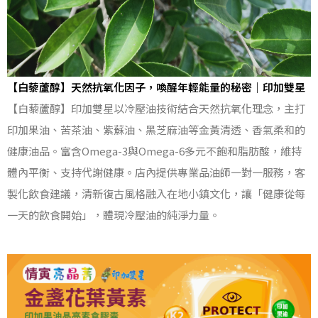
【白藜蘆醇】天然抗氧化因子，喚醒年輕能量的秘密｜印加雙星
【白藜蘆醇】印加雙星以冷壓油技術結合天然抗氧化理念，主打
印加果油、苦茶油、紫蘇油、黑芝麻油等金黃清透、香氣柔和的
健康油品。富含Omega-3與Omega-6多元不飽和脂肪酸，維持
體內平衡、支持代謝健康。店內提供專業品油師一對一服務，客
製化飲食建議，清新復古風格融入在地小鎮文化，讓「健康從每
一天的飲食開始」，體現冷壓油的純淨力量。