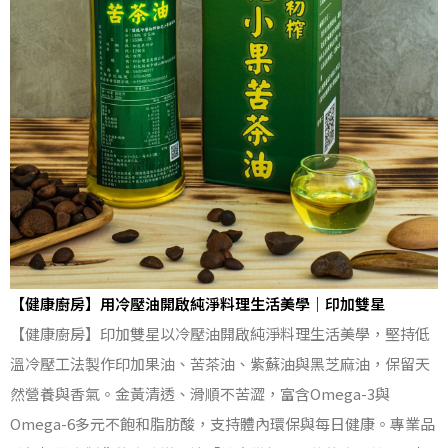
【健康廚房】用冷壓油開啟純淨料理生活美學｜印加雙星
【健康廚房】印加雙星以冷壓油開啟純淨料理生活美學，堅持低
溫冷壓工法製作印加果油、苦茶油、紫蘇油與黑芝麻油，保留天
然營養與香氣。金黃清透、滑順不苦澀，富含Omega-3與
Omega-6多元不飽和脂肪酸，支持體內環保與每日健康。專業品