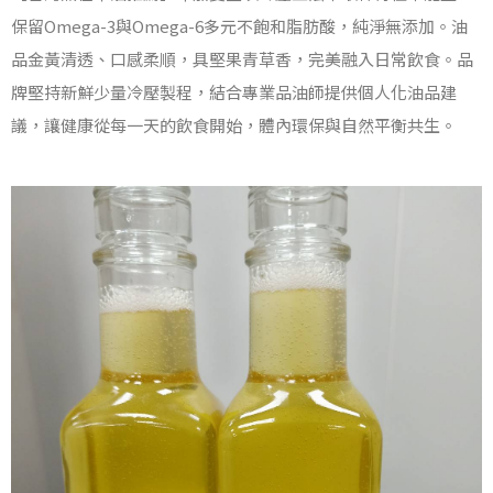
保留Omega-3與Omega-6多元不飽和脂肪酸，純淨無添加。油
品金黃清透、口感柔順，具堅果青草香，完美融入日常飲食。品
牌堅持新鮮少量冷壓製程，結合專業品油師提供個人化油品建
議，讓健康從每一天的飲食開始，體內環保與自然平衡共生。