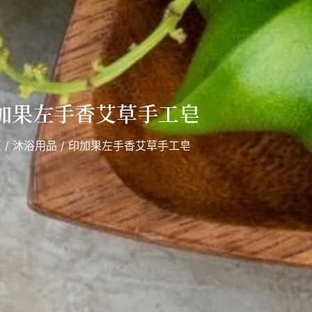
加果左手香艾草手工皂
頁
/
沐浴用品
/ 印加果左手香艾草手工皂