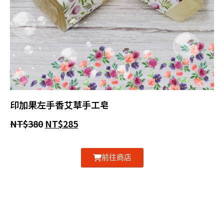
印加果左手香艾草手工皂
NT$
380
NT$
285
前往商店