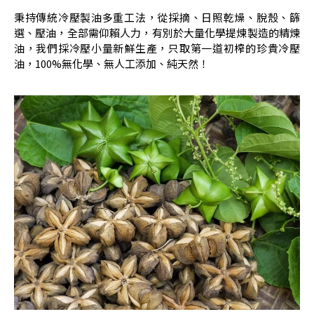
秉持傳統冷壓製油多重工法，從採摘、日照乾燥、脫殼、篩
選、壓油，全部需仰賴人力，有別於大量化學提煉製造的精煉
油，我們採冷壓小量新鮮生產，只取第一道初榨的珍貴冷壓
油，100%無化學、無人工添加、純天然！