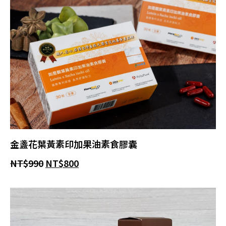
金盞花葉黃素印加果油素食膠囊
NT$
990
NT$
800