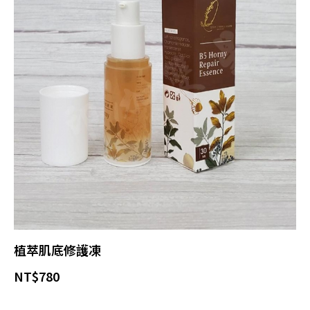
植萃肌底修護凍
NT$
780