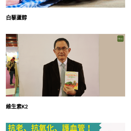
白藜蘆醇
維生素K2