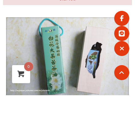
0
【惠寅印加雙星】台灣冷壓初榨白花大果苦茶油&台灣冷壓初
榨印加果油~從產地到餐桌的新鮮好油 四季養生首選的健康好
油